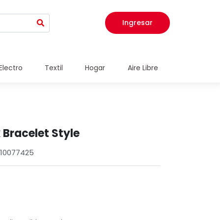
Ingresar
Electro
Textil
Hogar
Aire Libre
 Bracelet Style
310077425