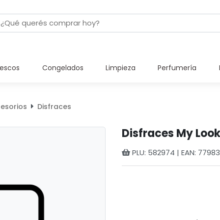
rescos
Congelados
Limpieza
Perfumería
cesorios
Disfraces
Disfraces My Look
PLU: 582974 | EAN: 7798