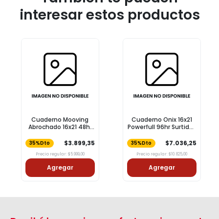
interesar estos productos
Cuaderno Mooving
Cuaderno Onix 16x21
Abrochado 16x21 48hj
Powerfull 96hr Surtido 1
Dragon Ball Surtido 1
Unidad
Unidad
$3.899,35
$7.036,25
35%Dto
35%Dto
Precio regular: $5.999,00
Precio regular: $10.825,00
Agregar
Agregar