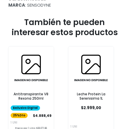
MARCA
: SENSODYNE
También te pueden
interesar estos productos
Antitranspirante V8
Leche Protein La
Rexona 250ml
Serenisima 1L
$2.999,00
Exclusivo Digital
$4.888,49
25%Dto
1 UNI
1 UNI
Precio por 1 Litro: $26.071,96