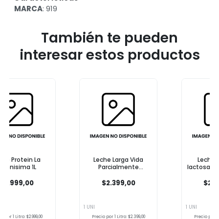
MARCA
: 919
También te pueden
interesar estos productos
Leche Larga Vida
Leche UAT Zero
Parcialmente
lactosa La Serenisima
Descremada COTO 1l
1L
$2.399,00
$2.999,00
1 UNI
1 UNI
Precio por 1 Litro: $2.399,00
Precio por 1 Litro: $2.999,00