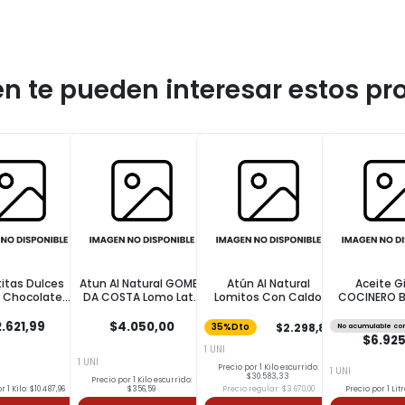
n te pueden interesar estos pr
titas Dulces
Atun Al Natural GOMES
Atún Al Natural
Aceite G
 Chocolate
DA COSTA Lomo Lata
Lomitos Con Caldo
COCINERO Bo
linas 250g
170 Gr
Vegetal COTO 165g
.621,99
$4.050,00
$2.298,89
35%Dto
No acumulable co
$6.925
1 UNI
1 UNI
Precio por 1 Kilo escurrido:
1 UNI
$30.583,33
Precio por 1 Kilo escurrido:
r 1 Kilo: $10.487,96
$356,59
Precio regular: $3.670,00
Precio por 1 Litr