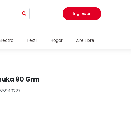
Ingresar
Electro
Textil
Hogar
Aire Libre
nuka 80 Grm
355940227