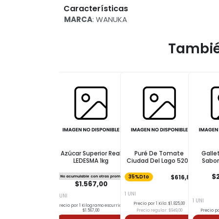
Características
MARCA
: WANUKA
Tambié
Azúcar Superior Real
Puré De Tomate
Galle
LEDESMA 1kg
Ciudad Del Lago 520g
Sabor
Choco
$2
$616,85
No acumulable con otras promos
35%Dto
$1.567,00
1 UNI
1 UNI
1 UNI
Precio por 1 Kilo: $1.825,00
Precio por 1 Kilogramo escurrido:
$1.567,00
Precio regular: $949,00
Precio po