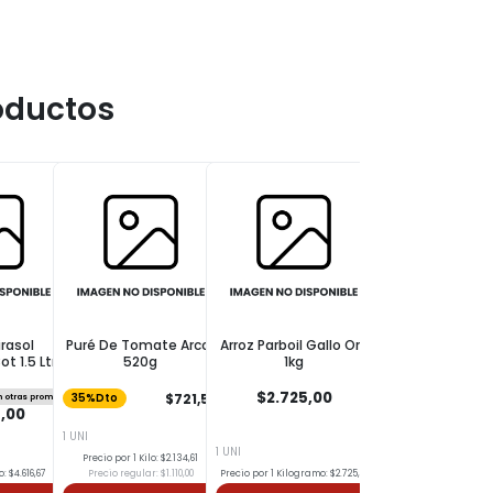
oductos
irasol
Puré De Tomate Arcor
Arroz Parboil Gallo Oro
Aceite Girasol N
t 1.5 Ltr
520g
1kg
Botella 1.5 L
$2.725,00
$721,50
n otras promos
35%Dto
No acumulable con otras
,00
$6.975,00
1 UNI
1 UNI
1 UNI
Precio por 1 Kilo: $2.134,61
o: $4.616,67
Precio regular: $1.110,00
Precio por 1 Kilogramo: $2.725,00
Precio por 1 Litro: $4.65