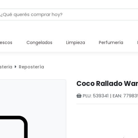
rescos
Congelados
Limpieza
Perfumería
steria
Repostería
Coco Rallado Wa
PLU: 539341 | EAN: 7798