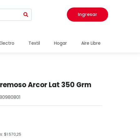
Ingresar
Electro
Textil
Hogar
Aire Libre
Cremoso Arcor Lat 350 Grm
580980801
: $1.570,25