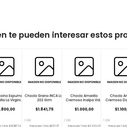
n te pueden interesar estos pr
cino Espuma
Choclo Grano INCA Lat
Choclo Amarillo
Choclo Am
lla La Virginia
202 Grm
Cremoso Inalpa Vida
Cremoso Do
u 155 Grm
300 Grm
340 G
.800,00
$1.841,75
$1.000,00
$1.100
1 UNI
1 UNI
1 UNI
 1 Kilo: $30.967,74
Precio por 1 Kilo: $9.117,57
Precio por 1 Kilo: $3.333,33
Precio por 1 Kilo