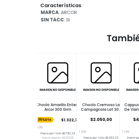
Características
MARCA
: ARCOR
SIN TACC
: SI
Tambié
Choclo Amarillo Entero
Choclo Cremoso La
Cappuc
Arcor 300 Grm
Campagnola Lat 300
De Vaini
Grm
Po
$2.050,00
$4
$1.322,75
35%Dto
1 UNI
1 UNI
1 UNI
Precio por 1 Kilo: $6.783,33
Precio regular: $2.035,00
Precio por 1 Kilo: $6.833,33
Precio por