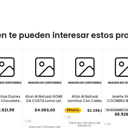
n te pueden interesar estos pr
titas Dulces
Atun Al Natural GOMES
Atún Al Natural
Aceite G
 Chocolate
DA COSTA Lomo Lata
Lomitos Con Caldo
COCINERO Bo
linas 250g
170 Gr
Vegetal COTO 165g
.621,99
$4.050,00
$2.298,89
35%Dto
No acumulable co
$6.925
1 UNI
1 UNI
Precio por 1 Kilo escurrido:
1 UNI
$30.583,33
Precio por 1 Kilo escurrido: