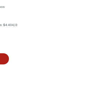
mos
: $4.404,13