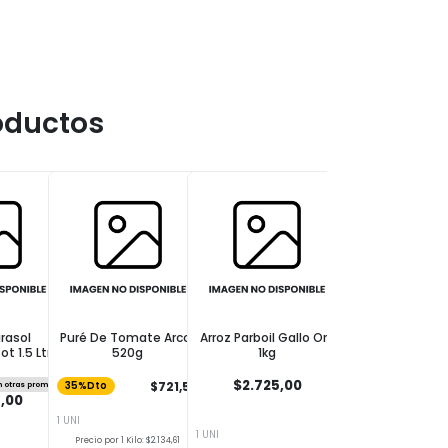
oductos
irasol
Puré De Tomate Arcor
Arroz Parboil Gallo Oro
Aceite Girasol N
t 1.5 Ltr
520g
1kg
Botella 1.5 L
$2.725,00
$721,50
n otras promos
35%Dto
No acumulable con otras
,00
$6.975,00
1 UNI
1 UNI
1 UNI
Precio por 1 Kilo: $2.134,61