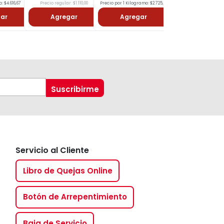
o: $4.616,67
Precio regular: $1.110,00
Precio por 1 Kilogramo: $2.725,00
Precio por 1 Litro: $4.65
ar
Agregar
Agregar
Agregar
Servicio al Cliente
Libro de Quejas Online
Botón de Arrepentimiento
Baja de Servicio