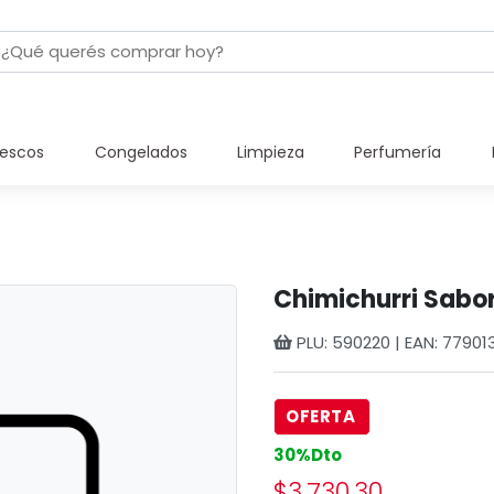
rescos
Congelados
Limpieza
Perfumería
Chimichurri Sab
PLU: 590220 | EAN: 77901
OFERTA
30%Dto
$3.730,30