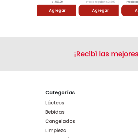
$1.567,00
Precio regular: $949,00
Precio po
Agregar
Agregar
A
¡Recibí las mejore
Categorías
Lácteos
Bebidas
Congelados
Limpieza