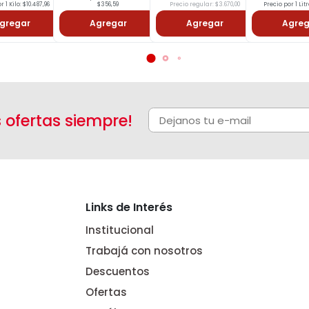
r 1 Kilo: $10.487,96
$356,59
Precio regular: $3.670,00
Precio por 1 Litr
gregar
Agregar
Agregar
Agreg
s ofertas siempre!
Links de Interés
Institucional
Trabajá con nosotros
Descuentos
Ofertas