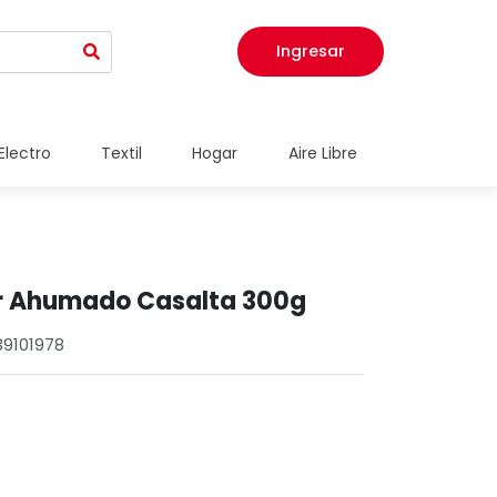
Ingresar
Electro
Textil
Hogar
Aire Libre
or Ahumado Casalta 300g
39101978