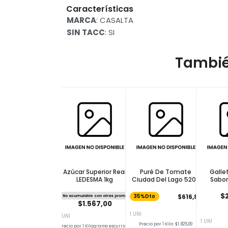
Características
MARCA
: CASALTA
SIN TACC
: SI
Tambié
Azúcar Superior Real
Puré De Tomate
Galle
LEDESMA 1kg
Ciudad Del Lago 520g
Sabor
Choco
$2
$616,85
No acumulable con otras promos
35%Dto
$1.567,00
1 UNI
1 UNI
1 UNI
Precio por 1 Kilo: $1.825,00
Precio por 1 Kilogramo escurrido: