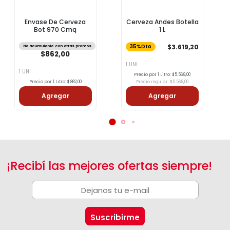
Envase De Cerveza
Cerveza Andes Botella
Bot 970 Cmq
1 L
$3.619,20
No acumulable con otras promos
35%Dto
$862,00
1 UNI
1 UNI
Precio por 1 Litro: $5.568,00
Precio por 1 Litro: $862,00
Precio regular: $5.568,00
Agregar
Agregar
¡Recibí las mejores ofertas siempre!