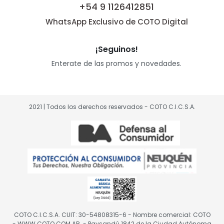
+54 9 1126412851
WhatsApp Exclusivo de COTO Digital
¡Seguinos!
Enterate de las promos y novedades.
2021 | Todos los derechos reservados - COTO C.I.C.S.A.
COTO C.I.C.S.A. CUIT: 30-54808315-6 - Nombre comercial: COTO
- WWW.COTO.COM.AR. - Paysandú 1842 de la Ciudad Autónoma