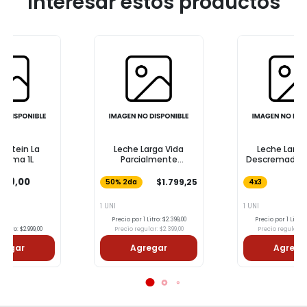
interesar estos productos
Leche Larga Vida
Leche Larga Vida
Parcialmente
Descremada LAS TRES
Descremada COTO 1l
NIÑAS 1l
$1.799,25
$1.965,00
50% 2da
4x3
1 UNI
1 UNI
Precio por 1 Litro: $2.399,00
Precio por 1 Litro: $2.620,00
Precio regular: $2.399,00
Precio regular: $2.620,00
Agregar
Agregar