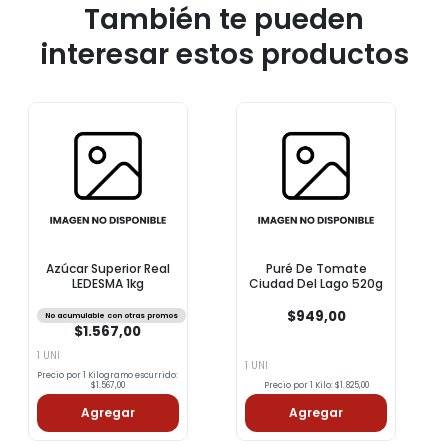
También te pueden
interesar estos productos
Azúcar Superior Real
Puré De Tomate
LEDESMA 1kg
Ciudad Del Lago 520g
$949,00
No acumulable con otras promos
$1.567,00
1 UNI
1 UNI
Precio por 1 Kilogramo escurrido:
$1.567,00
Precio por 1 Kilo: $1.825,00
Agregar
Agregar