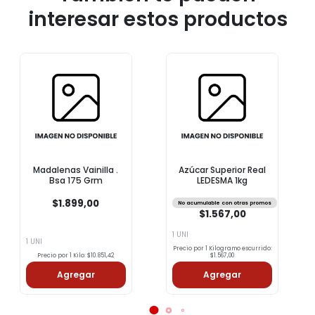
interesar estos productos
Madalenas Vainilla .
Azúcar Superior Real
Bsa 175 Grm
LEDESMA 1kg
$1.899,00
No acumulable con otras promos
$1.567,00
1 UNI
1 UNI
Precio por 1 Kilogramo escurrido:
Precio por 1 Kilo: $10.851,42
$1.567,00
Agregar
Agregar