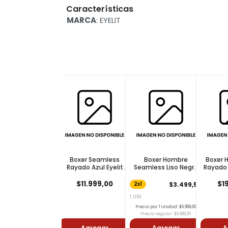
Características
MARCA
: EYELIT
Boxer Seamless
Boxer Hombre
Boxer Ho
Rayado Azul Eyelit
Seamless Liso Negro
Rayado A
Talle S
Talle Xl
$11.999,00
$19.
$3.499,50
2x1
1 UNI
Precio por 1 Unidad: $6.999,00
Precio regular: $6.999,00
Agregar
Agregar
Ag