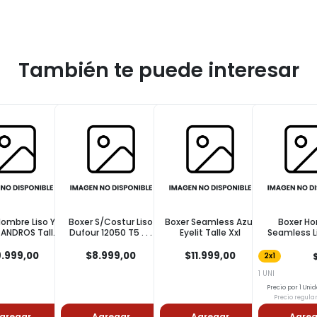
También te puede interesar
mbre Liso Y
Boxer S/Costur Liso
Boxer Seamless Azul
Boxer Hom
NDROS Talle
Dufour 12050 T5 . . .
Eyelit Talle Xxl
Seamless Lis
Xxl
Talle Xl
999,00
$8.999,00
$11.999,00
$3
2x1
1 UNI
Precio por 1 Unidad: 
Precio regular: $6
regar
Agregar
Agregar
Agrega