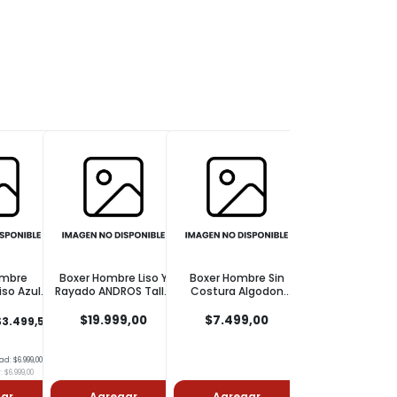
bre
Boxer Hombre Liso Y
Boxer Hombre Sin
Boxer Seamless
o Azul
Rayado ANDROS Talle
Costura Algodon
Rayado Azul Eyeli
Xl
Colores Surtidos Talle
Talle M
4
$19.999,00
$7.499,00
$11.999,00
.499,50
$6.999,00
.999,00
r
Agregar
Agregar
Agregar