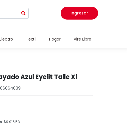
Ingresar
Electro
Textil
Hogar
Aire Libre
yado Azul Eyelit Talle Xl
3206064039
: $9.916,53