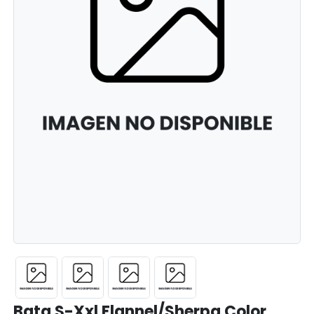
Bata S-Xxl Flannel/Sherpa Color