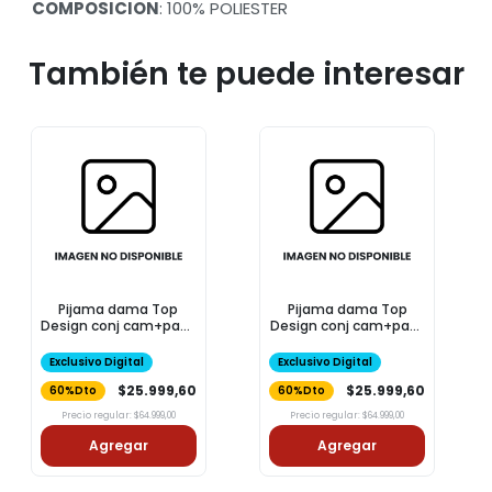
COMPOSICION
: 100% POLIESTER
También te puede interesar
Pijama dama Top
Pijama dama Top
Design conj cam+pant
Design conj cam+pant
animal print ts
rosa tl
Exclusivo Digital
Exclusivo Digital
$25.999,60
$25.999,60
60%Dto
60%Dto
Precio regular: $64.999,00
Precio regular: $64.999,00
Agregar
Agregar