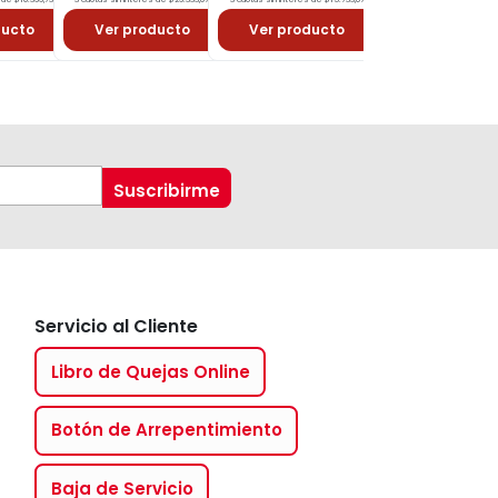
ducto
Ver producto
Ver producto
Ver product
Servicio al Cliente
Libro de Quejas Online
Botón de Arrepentimiento
Baja de Servicio