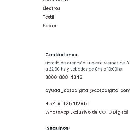
Electros
Textil
Hogar
Contáctanos
Horario de atención: Lunes a Viernes de 8
a 22:00 hs y Sábados de 8hs a 19:00hs.
0800-888-4848
ayuda_cotodigital@cotodigital.com
+54 9 1126412851
WhatsApp Exclusivo de COTO Digital
¡Seguinos!