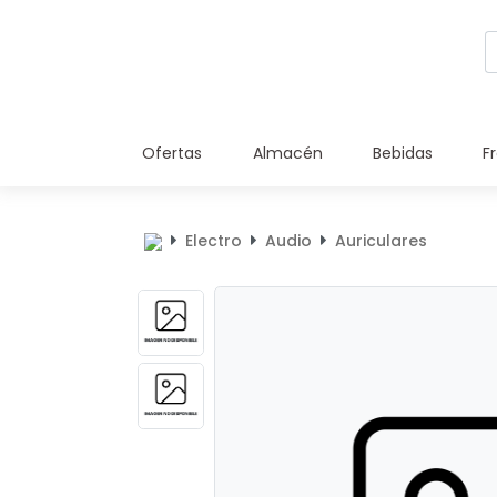
Ofertas
Almacén
Bebidas
F
Electro
Audio
Auriculares