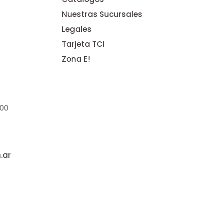
Nuestras Sucursales
Legales
Tarjeta TCI
Zona E!
:00
.ar