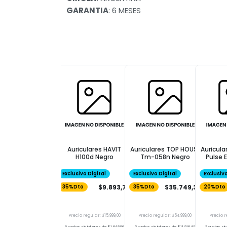
GARANTIA
: 6 MESES
Auriculares HAVIT
Auriculares TOP HOUSE
Auricul
H100d Negro
Tm-058n Negro
Pulse 
Exclusivo Digital
Exclusivo Digital
Exclusivo
$9.893,78
$35.749,35
35%Dto
35%Dto
20%Dto
Precio regular: $15.999,00
Precio regular: $54.999,00
Precio r
6 cuotas sin interes de $1.648,96
3 cuotas sin interes de $11.916,45
3 cuotas sin