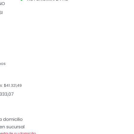
 NO
SI
mos
: $41.321,49
333,07
a domicilio
en sucursal
uerta de su domicilio