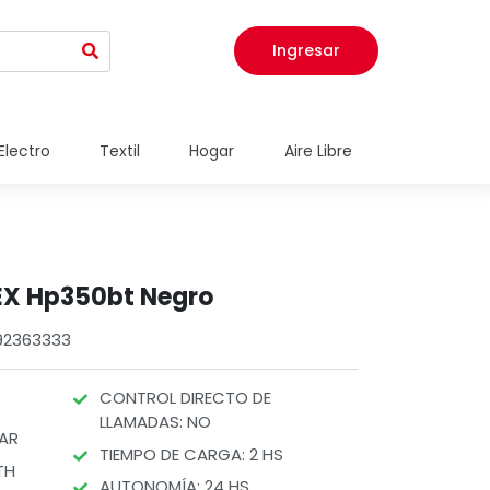
Ingresar
Electro
Textil
Hogar
Aire Libre
EX Hp350bt Negro
192363333
CONTROL DIRECTO DE
LLAMADAS: NO
EAR
TIEMPO DE CARGA: 2 HS
TH
AUTONOMÍA: 24 HS