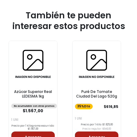
También te pueden
interesar estos productos
Azúcar Superior Real
Puré De Tomate
LEDESMA 1kg
Ciudad Del Lago 520g
$616,85
No acumulable con otras promos
35%Dto
$1.567,00
1 UNI
1 UNI
Precio por 1 Kilo: $1.825,00
Precio por 1 Kilogramo escurrido:
$1.567,00
Precio regular: $949,00