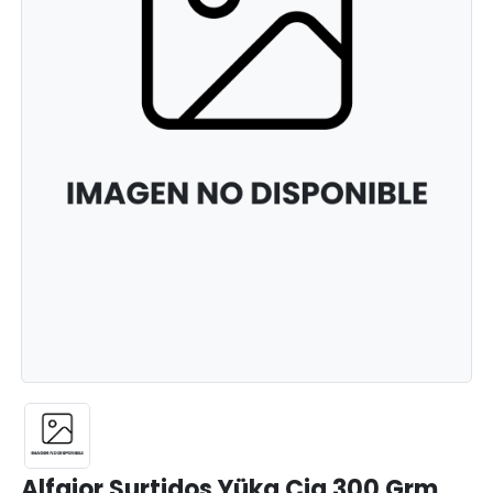
Alfajor Surtidos Yüka Cja 300 Grm