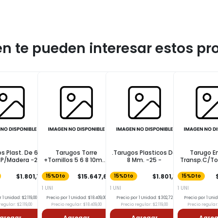
n te pueden interesar estos pr
s Plast. De 6
Tarugos Torre
.Tarugos Plasticos De
Tarugo E
 P/Madera -28
+Tornillos 5 6 8 10mm
8 Mm. -25 -
Transp.C/Tor
-
144unid . . .
X 40 U
$1.801,15
$15.647,65
$1.801,15
15%Dto
15%Dto
15%Dto
1 UNI
1 UNI
1 UNI
 1 Unidad: $2.119,00
Precio por 1 Unidad: $18.409,00
Precio por 1 Unidad: $302,72
Precio por 1 Uni
egular: $2.119,00
Precio regular: $18.409,00
Precio regular: $2.119,00
Precio regular:
gregar
Agregar
Agregar
Agreg