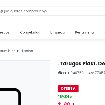
rescos
Congelados
Limpieza
Perfumería
nsumibles
Fijacion
.Tarugos Plast. D
PLU: 049758 | EAN: 7795
OFERTA
15%Dto
$1.801,15