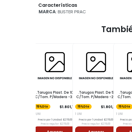
Características
MARCA
: BLISTER PRAC
Tambié
.Tarugos Plast. De 10
.Tarugos Plast. De 5
.Tarugo
C/Torn. P/Madera -30
C/Torn. P/Madera -27
C/Torn.
-
-
$1.801,15
$1.801,15
15%Dto
15%Dto
15%Dto
1 UNI
1 UNI
1 UNI
Precio por 1 Unidad: $2.119,00
Precio por 1 Unidad: $2.119,00
Precio por
Precio regular: $2.119,00
Precio regular: $2.119,00
Precio r
Agregar
Agregar
A