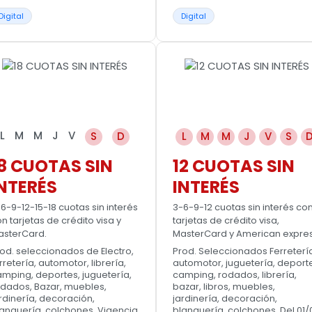
Digital
Digital
L
M
M
J
V
S
D
L
M
M
J
V
S
8 CUOTAS SIN
12 CUOTAS SIN
NTERÉS
INTERÉS
6-9-12-15-18 cuotas sin interés
3-6-9-12 cuotas sin interés co
n tarjetas de crédito visa y
tarjetas de crédito visa,
asterCard.
MasterCard y American expres
od. seleccionados de Electro,
Prod. Seleccionados Ferretería
rretería, automotor, librería,
automotor, juguetería, deport
mping, deportes, juguetería,
camping, rodados, librería,
dados, Bazar, muebles,
bazar, libros, muebles,
rdinería, decoración,
jardinería, decoración,
anquería, colchones. Vigencia
blanquería, colchones. Del 01/