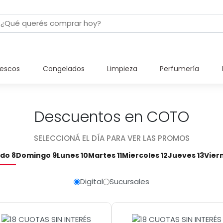
rescos
Congelados
Limpieza
Perfumería
Descuentos en COTO
SELECCIONÁ EL DÍA PARA VER LAS PROMOS
do 8
Domingo 9
Lunes 10
Martes 11
Miercoles 12
Jueves 13
Vier
Digital
Sucursales