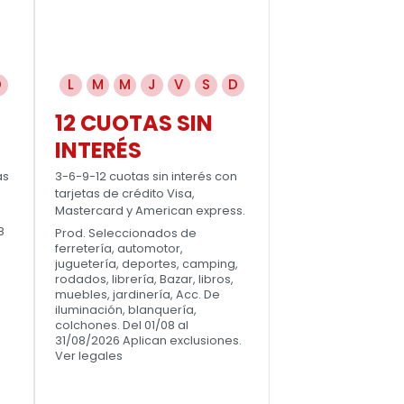
D
L
M
M
J
V
S
D
12 CUOTAS SIN
INTERÉS
as
3-6-9-12 cuotas sin interés con
tarjetas de crédito Visa,
Mastercard y American express.
8
Prod. Seleccionados de
ferretería, automotor,
juguetería, deportes, camping,
rodados, librería, Bazar, libros,
muebles, jardinería, Acc. De
iluminación, blanquería,
colchones. Del 01/08 al
31/08/2026 Aplican exclusiones.
Ver legales