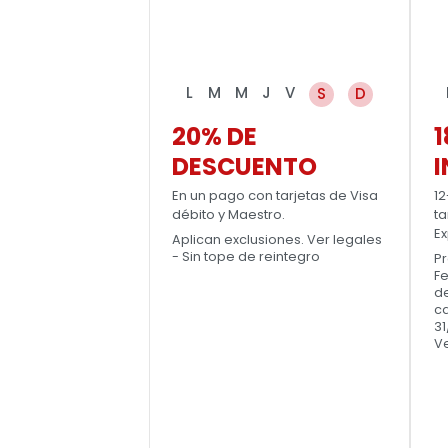
L
M
M
J
V
S
D
20% DE
1
DESCUENTO
I
En un pago con tarjetas de Visa
12
débito y Maestro.
ta
Ex
Aplican exclusiones. Ver legales
- Sin tope de reintegro
Pr
Fe
de
ca
31
Ve