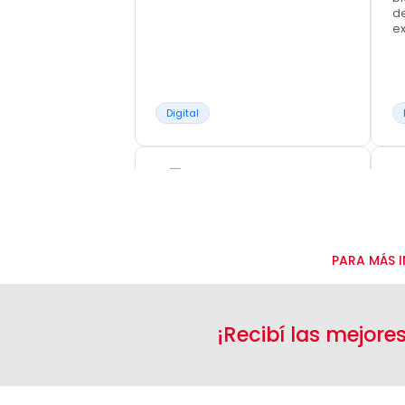
de
ex
Digital
PARA MÁS I
L
M
M
J
V
S
D
20 CUOTAS SIN
6
INTERÉS
I
¡Recibí las mejore
15-18-20 cuotas sin interés con
6 
tarjetas de crédito visa y
de
Mastercard.
Ap