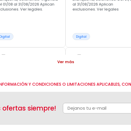
l 01/08 al 31/08/2026 Aplican
al 31/08/2026 Aplican
clusiones. Ver legales.
exclusiones. Ver legales
Digital
Digital
Ver más
NFORMACIÓN Y CONDICIONES O LIMITACIONES APLICABLES, CO
L
M
M
J
V
S
D
L
M
M
J
V
S
 CUOTAS SIN
12 CUOTAS SIN
NTERÉS
INTERÉS
s ofertas siempre!
cuotas sin interés con tarjetas
3-6-9-12 cuotas sin interés co
 crédito Visa y Mastercard.
tarjetas de crédito visa y
MasterCard.
lica en electrodomésticos.