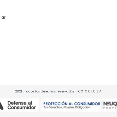
NTERÉS
INTERÉS
6-9-12-18 cuotas sin interés
18 cuotas sin interés con tarjet
.ar
n tarjetas de crédito Cabal.
de crédito visa y MasterCard.
od. Seleccionados de Electro.
Prod. Seleccionados de Electr
l 01/08 al 31/08/2026 Aplican
Del 01/08 al 31/08/2026 Aplican
clusiones. Ver legales.
exclusiones. Ver legales.
Digital
Digital
2021 | Todos los derechos reservados - COTO C.I.C.S.A.