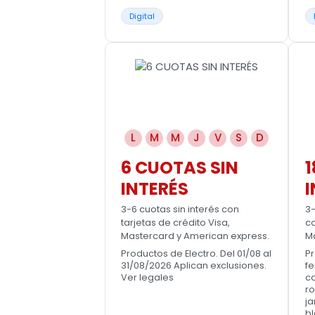
Digital
L
M
M
J
V
S
D
6 CUOTAS SIN
1
INTERÉS
I
3-6 cuotas sin interés con
3-
tarjetas de crédito Visa,
co
Mastercard y American express.
M
Productos de Electro. Del 01/08 al
Pr
31/08/2026 Aplican exclusiones.
fe
Ver legales
ca
ro
ja
bl