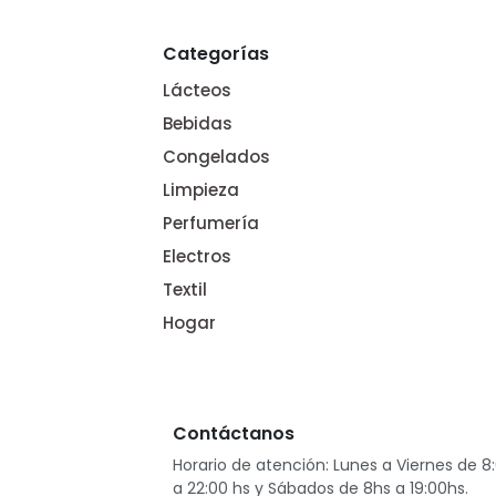
De
Prod. Seleccionados de Electro,
ex
Automotor, ferretería, deportes,
Categorías
muebles, jardinería, camping,
Rodados. Del 01/08 al 31/08/2026
Lácteos
Aplican exclusiones. Ver legales.
Bebidas
Congelados
Limpieza
Perfumería
Digital
Electros
Textil
Hogar
Contáctanos
L
M
M
J
V
S
D
Horario de atención: Lunes a Viernes de 8
18 CUOTAS SIN
1
a 22:00 hs y Sábados de 8hs a 19:00hs.