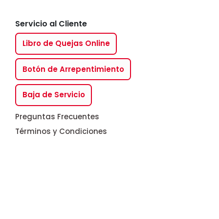
,
Aplica en electrodomésticos.
Del 01/08 al 31/08/2026 Aplican
Servicio al Cliente
08
exclusiones. Ver legales.
Libro de Quejas Online
Botón de Arrepentimiento
Baja de Servicio
Digital
Preguntas Frecuentes
Términos y Condiciones
D
L
M
M
J
V
S
D
3 CUOTAS SIN