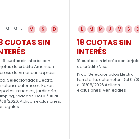
L
M
M
J
V
S
D
L
M
M
J
V
S
8 CUOTAS SIN
18 CUOTAS SIN
NTERÉS
INTERÉS
-18 cuotas sin interés con
18 cuotas sin interés con tarjet
rjetas de crédito American
de crédito Visa.
press de American express.
Prod. Seleccionados Electro,
Ferretería, automotor. Del 01/0
od. Seleccionados Electro,
al 31/08/2026 Aplican
rretería, automotor, Bazar,
exclusiones. Ver legales
portes, muebles, jardinería,
mping, rodados. Del 01/08 al
/08/2026. Aplican exclusiones.
r legales