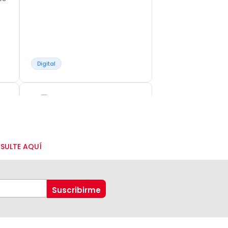
Digital
NSULTE AQUÍ
D
L
M
M
J
V
S
D
6 CUOTAS SIN
INTERÉS
n
3-6 cuotas sin interés con
tarjetas de crédito visa y
MasterCard.