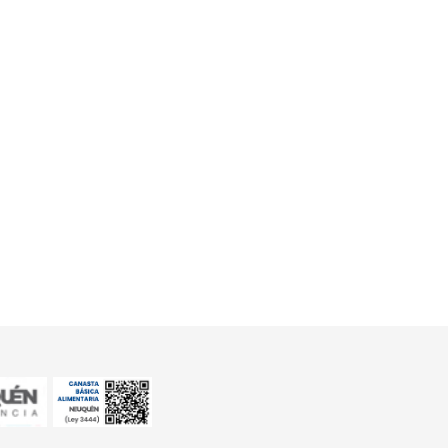
INTERÉS
as
Con tarjeta Naranja X
Aplican exclusiones. Ver legal.
o
Digital