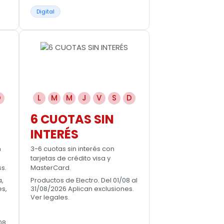
Digital
D
L
M
M
J
V
S
D
6 CUOTAS SIN
INTERÉS
n
3-6 cuotas sin interés con
tarjetas de crédito visa y
s.
MasterCard.
,
Productos de Electro. Del 01/08 al
es,
31/08/2026 Aplican exclusiones.
Ver legales.
08