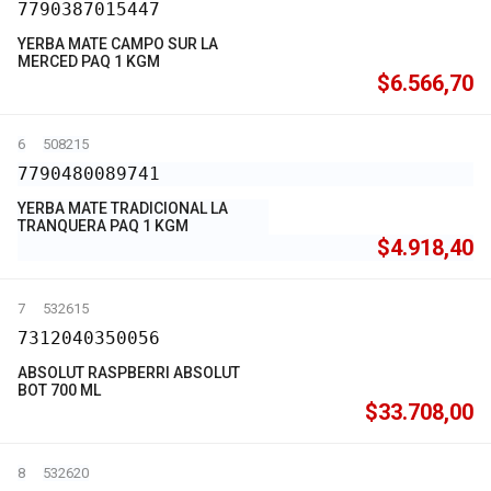
7790387015447
YERBA MATE CAMPO SUR LA
MERCED PAQ 1 KGM
$6.566,70
6
508215
7790480089741
YERBA MATE TRADICIONAL LA
TRANQUERA PAQ 1 KGM
$4.918,40
7
532615
7312040350056
ABSOLUT RASPBERRI ABSOLUT
BOT 700 ML
$33.708,00
8
532620