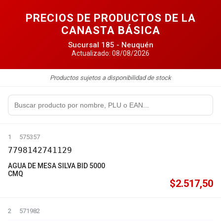
PRECIOS DE PRODUCTOS DE LA
CANASTA BÁSICA
Sucursal 185 - Neuquén
Actualizado: 08/08/2026
Productos sujetos a disponibilidad de stock
1
575357
7798142741129
AGUA DE MESA SILVA BID 5000
CMQ
$2.517,50
2
571982