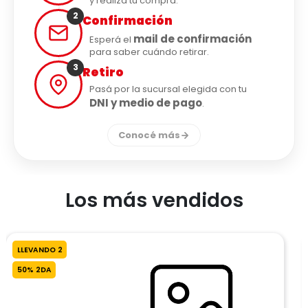
y realizá tu compra.
2
Confirmación
mail de confirmación
Esperá el
para saber cuándo retirar.
3
Retiro
Pasá por la sucursal elegida con tu
DNI y medio de pago
.
Conocé más
Los más vendidos
LLEVANDO 2
50% 2DA